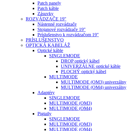
Patch panely
Patch káble
Zásuvky
ROZVÁDZAČE 19"
Nástenné rozvádzače
Stojanové rozvádzače 19"
Príslušenstvo k rozvádzačom 19"
PRÍSLUŠENSTVO
OPTICKÁ KABELÁŽ
Optické káble
SINGLEMODE
DROP optický kábel
UNIVERZÁLNE optické káble
PLOCHÝ optický kábel
MULTIMODE
MULTIMODE (OM3) univerzálny
MULTIMODE (OM4) univerzálny
Adaptéry
SINGLEMODE
MULTIMODE (OM3)
MULTIMODE (OM4)
Pigtaily
SINGLEMODE
MULTIMODE (OM3)
MULTIMODE (OM4)