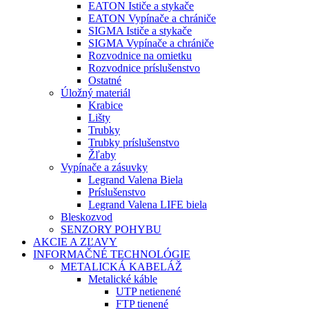
EATON Ističe a stykače
EATON Vypínače a chrániče
SIGMA Ističe a stykače
SIGMA Vypínače a chrániče
Rozvodnice na omietku
Rozvodnice príslušenstvo
Ostatné
Úložný materiál
Krabice
Lišty
Trubky
Trubky príslušenstvo
Žľaby
Vypínače a zásuvky
Legrand Valena Biela
Príslušenstvo
Legrand Valena LIFE biela
Bleskozvod
SENZORY POHYBU
AKCIE A ZĽAVY
INFORMAČNÉ TECHNOLÓGIE
METALICKÁ KABELÁŽ
Metalické káble
UTP netienené
FTP tienené