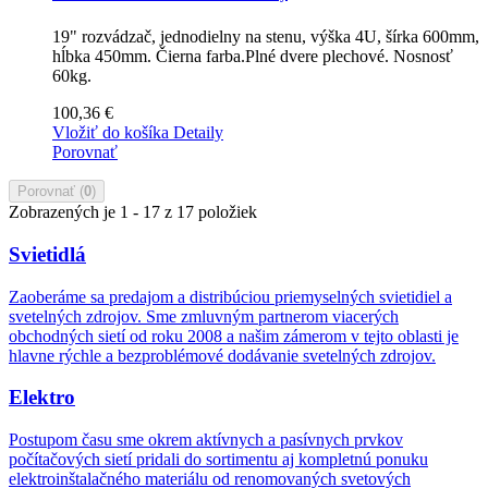
19" rozvádzač, jednodielny na stenu, výška 4U, šírka 600mm,
hĺbka 450mm. Čierna farba.Plné dvere plechové. Nosnosť
60kg.
100,36 €
Vložiť do košíka
Detaily
Porovnať
Porovnať (
0
)
Zobrazených je 1 - 17 z 17 položiek
Svietidlá
Zaoberáme sa predajom a distribúciou priemyselných svietidiel a
svetelných zdrojov. Sme zmluvným partnerom viacerých
obchodných sietí od roku 2008 a našim zámerom v tejto oblasti je
hlavne rýchle a bezproblémové dodávanie svetelných zdrojov.
Elektro
Postupom času sme okrem aktívnych a pasívnych prvkov
počítačových sietí pridali do sortimentu aj kompletnú ponuku
elektroinštalačného materiálu od renomovaných svetových