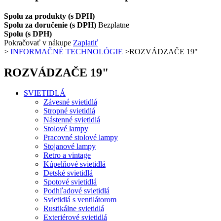
Spolu za produkty (s DPH)
Spolu za doručenie (s DPH)
Bezplatne
Spolu (s DPH)
Pokračovať v nákupe
Zaplatiť
>
INFORMAČNÉ TECHNOLÓGIE
>
ROZVÁDZAČE 19"
ROZVÁDZAČE 19"
SVIETIDLÁ
Závesné svietidlá
Stropné svietidlá
Nástenné svietidlá
Stolové lampy
Pracovné stolové lampy
Stojanové lampy
Retro a vintage
Kúpelňové svietidlá
Detské svietidlá
Spotové svietidlá
Podhľadové svietidlá
Svietidlá s ventilátorom
Rustikálne svietidlá
Exteriérové svietidlá