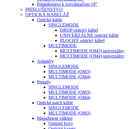
Príslušenstvo k rozvádzačom 19"
PRÍSLUŠENSTVO
OPTICKÁ KABELÁŽ
Optické káble
SINGLEMODE
DROP optický kábel
UNIVERZÁLNE optické káble
PLOCHÝ optický kábel
MULTIMODE
MULTIMODE (OM3) univerzálny
MULTIMODE (OM4) univerzálny
Adaptéry
SINGLEMODE
MULTIMODE (OM3)
MULTIMODE (OM4)
Pigtaily
SINGLEMODE
MULTIMODE (OM3)
MULTIMODE (OM4)
Optické patch káble
SINGLEMODE
MULTIMODE (OM3)
Manažment vlákien
Optické boxy
Optické kazety