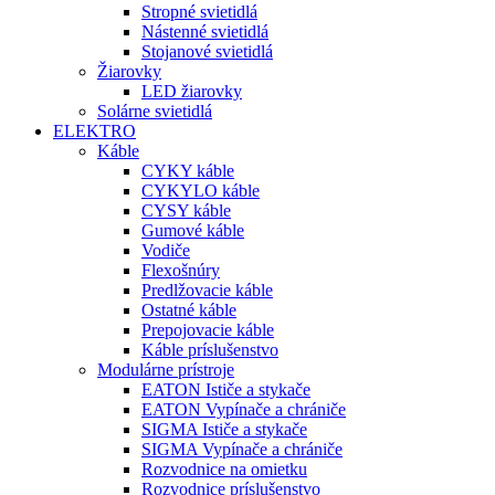
Stropné svietidlá
Nástenné svietidlá
Stojanové svietidlá
Žiarovky
LED žiarovky
Solárne svietidlá
ELEKTRO
Káble
CYKY káble
CYKYLO káble
CYSY káble
Gumové káble
Vodiče
Flexošnúry
Predlžovacie káble
Ostatné káble
Prepojovacie káble
Káble príslušenstvo
Modulárne prístroje
EATON Ističe a stykače
EATON Vypínače a chrániče
SIGMA Ističe a stykače
SIGMA Vypínače a chrániče
Rozvodnice na omietku
Rozvodnice príslušenstvo