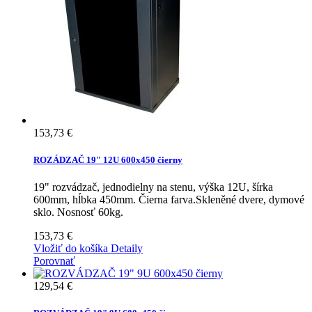
153,73 €
ROZÁDZAČ 19" 12U 600x450 čierny
19" rozvádzač, jednodielny na stenu, výška 12U, šírka
600mm, hĺbka 450mm. Čierna farva.Skleněné dvere, dymové
sklo. Nosnosť 60kg.
153,73 €
Vložiť do košíka
Detaily
Porovnať
129,54 €