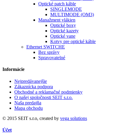
Optické patch káble
SINGLEMODE
MULTIMODE (OM3)
Manažment vlákien
Optické boxy
Optické kazety
Optické vane
Kotvy pre optické káble
Ethernet SWITCHE
Bez správy
Spravovatelné
Informácie
Nejpredávanejšie
Zákaznícka podpora
Obchodné a reklamačné podmienky
O našej spoločnosti SEIT s.r.o.
Naša predajňa
Mapa obchodu
© 2015 SEIT s.r.o, created by
vega solutions
Účet