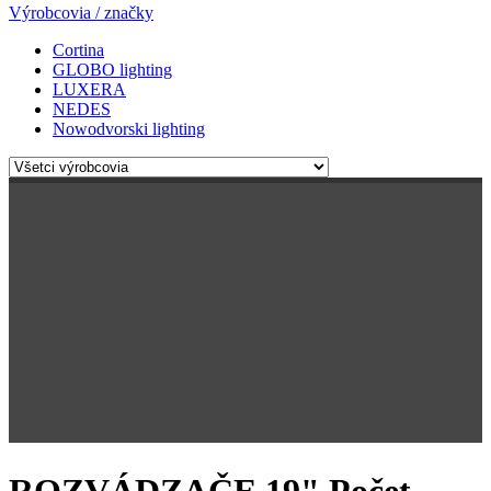
Výrobcovia / značky
Cortina
GLOBO lighting
LUXERA
NEDES
Nowodvorski lighting
ROZVÁDZAČE 19"
Počet