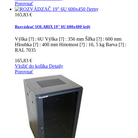
Porovnať
165,83 €
Rozvádzač SOLARIX 19" 6U 600x400 šedý
Výška [?] : 6U Výška [?] : 356 mm Šířka [?] : 600 mm
Hloubka [?] : 400 mm Hmotnost [?] : 16, 5 kg Barva [?] :
RAL 7035
165,83 €
Vložiť do košíka
Detaily
Porovnať