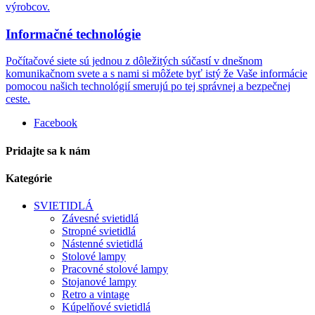
výrobcov.
Informačné technológie
Počítačové siete sú jednou z dôležitých súčastí v dnešnom
komunikačnom svete a s nami si môžete byť istý že Vaše informácie
pomocou našich technológií smerujú po tej správnej a bezpečnej
ceste.
Facebook
Pridajte sa k nám
Kategórie
SVIETIDLÁ
Závesné svietidlá
Stropné svietidlá
Nástenné svietidlá
Stolové lampy
Pracovné stolové lampy
Stojanové lampy
Retro a vintage
Kúpelňové svietidlá