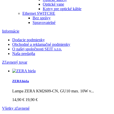
Optické vane
Kotvy pre optické káble
Ethernet SWITCHE
Bez správy
Spravovatelné
Informácie
Dodacie podmienky
Obchodné a reklamačné podmienky
O našej spoločnosti SEIT s.r.o.
Naša predajňa
Zľavnený tovar
ZERA biela
Lampa ZERA KM2609-CN, GU10 max. 10W v...
14,90 €
19,90 €
Všetky zľavnené