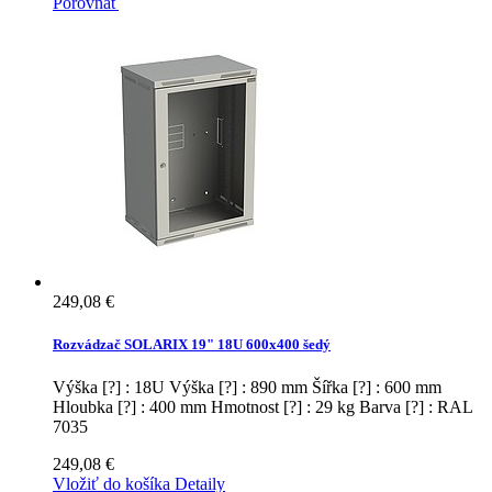
Porovnať
249,08 €
Rozvádzač SOLARIX 19" 18U 600x400 šedý
Výška [?] : 18U Výška [?] : 890 mm Šířka [?] : 600 mm
Hloubka [?] : 400 mm Hmotnost [?] : 29 kg Barva [?] : RAL
7035
249,08 €
Vložiť do košíka
Detaily