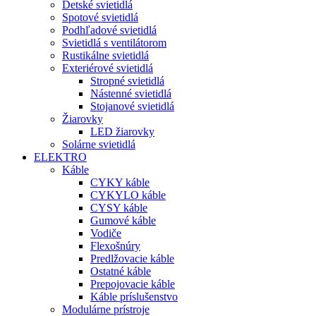
Detské svietidlá
Spotové svietidlá
Podhľadové svietidlá
Svietidlá s ventilátorom
Rustikálne svietidlá
Exteriérové svietidlá
Stropné svietidlá
Nástenné svietidlá
Stojanové svietidlá
Žiarovky
LED žiarovky
Solárne svietidlá
ELEKTRO
Káble
CYKY káble
CYKYLO káble
CYSY káble
Gumové káble
Vodiče
Flexošnúry
Predlžovacie káble
Ostatné káble
Prepojovacie káble
Káble príslušenstvo
Modulárne prístroje