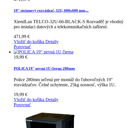
19" stojanový rozvádzač, 32U, 600x600 mm,...
XtendLan TELCO-32U-66-BLACK-S Rozvaděč je vhodný
pro instalaci datových a telekomunikačních zařízení.
471,99 €
Vložiť do košíka
Detaily
Porovnať
19,99 €
POLICA 19" pevná 1U čierna 280mm
Police 280mm určená pre montáž do ľubovoľných 19"
rozvádzačov. Čelné uchytenie, 25kg nosnosť, výška 1U.
19,99 €
Vložiť do košíka
Detaily
Porovnať