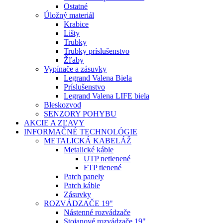
Ostatné
Úložný materiál
Krabice
Lišty
Trubky
Trubky príslušenstvo
Žľaby
Vypínače a zásuvky
Legrand Valena Biela
Príslušenstvo
Legrand Valena LIFE biela
Bleskozvod
SENZORY POHYBU
AKCIE A ZĽAVY
INFORMAČNÉ TECHNOLÓGIE
METALICKÁ KABELÁŽ
Metalické káble
UTP netienené
FTP tienené
Patch panely
Patch káble
Zásuvky
ROZVÁDZAČE 19"
Nástenné rozvádzače
Stojanové rozvádzače 19"