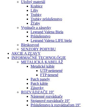
Úložný materiál
Krabice
Lišty
Trubky
Trubky príslušenstvo
Žľaby
Vypínače a zásuvky
Legrand Valena Biela
Príslušenstvo
Legrand Valena LIFE biela
Bleskozvod
SENZORY POHYBU
AKCIE A ZĽAVY
INFORMAČNÉ TECHNOLÓGIE
METALICKÁ KABELÁŽ
Metalické káble
UTP netienené
FTP tienené
Patch panely
Patch káble
Zásuvky
ROZVÁDZAČE 19"
Nástenné rozvádzače
Stojanové rozvádzače 19"
Príslušenstvo k rozvádzačom 19"