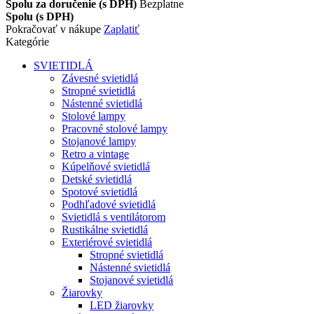
Spolu za doručenie (s DPH)
Bezplatne
Spolu (s DPH)
Pokračovať v nákupe
Zaplatiť
Kategórie
SVIETIDLÁ
Závesné svietidlá
Stropné svietidlá
Nástenné svietidlá
Stolové lampy
Pracovné stolové lampy
Stojanové lampy
Retro a vintage
Kúpelňové svietidlá
Detské svietidlá
Spotové svietidlá
Podhľadové svietidlá
Svietidlá s ventilátorom
Rustikálne svietidlá
Exteriérové svietidlá
Stropné svietidlá
Nástenné svietidlá
Stojanové svietidlá
Žiarovky
LED žiarovky