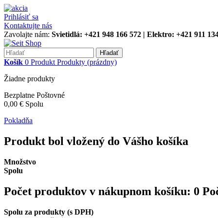
Prihlásiť sa
Kontaktujte nás
Zavolajte nám:
Svietidlá: +421 948 166 572 | Elektro: +421 911 13
Hľadať
Košík
0
Produkt
Produkty
(prázdny)
Žiadne produkty
Bezplatne
Poštovné
0,00 €
Spolu
Pokladňa
Produkt bol vložený do Vášho košíka
Množstvo
Spolu
Počet produktov v nákupnom košíku:
0
Po
Spolu za produkty (s DPH)