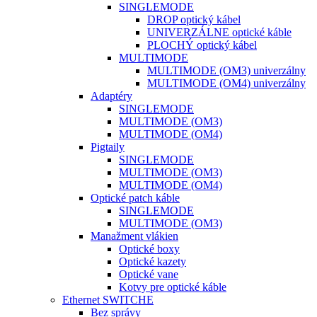
SINGLEMODE
DROP optický kábel
UNIVERZÁLNE optické káble
PLOCHÝ optický kábel
MULTIMODE
MULTIMODE (OM3) univerzálny
MULTIMODE (OM4) univerzálny
Adaptéry
SINGLEMODE
MULTIMODE (OM3)
MULTIMODE (OM4)
Pigtaily
SINGLEMODE
MULTIMODE (OM3)
MULTIMODE (OM4)
Optické patch káble
SINGLEMODE
MULTIMODE (OM3)
Manažment vlákien
Optické boxy
Optické kazety
Optické vane
Kotvy pre optické káble
Ethernet SWITCHE
Bez správy