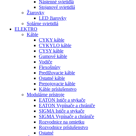
Nástenné svietidlá
Stojanové svietidlá
Žiarovky
LED žiarovky
Solárne svietidlá
ELEKTRO
Káble
CYKY káble
CYKYLO káble
CYSY káble
Gumové káble
Vodiče
Flexošnúry
Predlžovacie káble
Ostatné káble
Prepojovacie káble
Káble príslušenstvo
Modulárne prístroje
EATON Ističe a stykače
EATON Vypínače a chrániče
SIGMA Ističe a stykače
SIGMA Vypínače a chrániče
Rozvodnice na omietku
Rozvodnice príslušenstvo
Ostatné