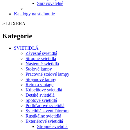
Spravovatelné
Katalógy na stiahnutie
>
LUXERA
Kategórie
SVIETIDLÁ
Závesné svietidlá
Stropné svietidlá
Nástenné svietidlá
Stolové lampy
Pracovné stolové lampy
Stojanové lampy
Retro a vintage
Kúpelňové svietidlá
Detské svietidlá
Spotové svietidlá
Podhľadové svietidlá
Svietidlá s ventilátorom
Rustikálne svietidlá
Exteriérové svietidlá
Stropné svietidlá