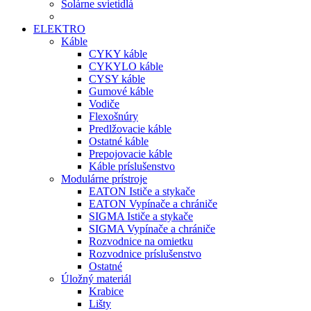
Solárne svietidlá
ELEKTRO
Káble
CYKY káble
CYKYLO káble
CYSY káble
Gumové káble
Vodiče
Flexošnúry
Predlžovacie káble
Ostatné káble
Prepojovacie káble
Káble príslušenstvo
Modulárne prístroje
EATON Ističe a stykače
EATON Vypínače a chrániče
SIGMA Ističe a stykače
SIGMA Vypínače a chrániče
Rozvodnice na omietku
Rozvodnice príslušenstvo
Ostatné
Úložný materiál
Krabice
Lišty