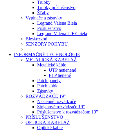
Trubky
Trubky príslušenstvo
Žľaby
Vypínače a zásuvky
Legrand Valena Biela
Príslušenstvo
Legrand Valena LIFE biela
Bleskozvod
SENZORY POHYBU
INFORMAČNÉ TECHNOLÓGIE
METALICKÁ KABELÁŽ
Metalické káble
UTP netienené
FTP tienené
Patch panely
Patch káble
Zásuvky
ROZVÁDZAČE 19"
Nástenné rozvádzače
Stojanové rozvádzače 19"
Príslušenstvo k rozvádzačom 19"
PRÍSLUŠENSTVO
OPTICKÁ KABELÁŽ
Optické káble