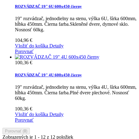
ROZVÁDZAČ 19" 6U 600x450 čierny
19" rozvádzač, jednodielny na stenu, výška 6U, šírka 600mm,
hĺbka 450mm. Čierna farba.Skleněné dvere, dymové sklo.
Nosnosť 60kg.
104,96 €
Vložiť do košíka
Detaily
Porovnať
100,36 €
ROZVÁDZAČ 19" 4U 600x450 čierny
19" rozvádzač, jednodielny na stenu, výška 4U, šírka 600mm,
hĺbka 450mm. Čierna farba.Plné dvere plechové. Nosnosť
60kg.
100,36 €
Vložiť do košíka
Detaily
Porovnať
Porovnať (
0
)
Zobrazených je 1 - 12 z 12 položiek