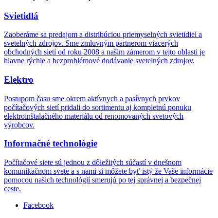
Svietidlá
Zaoberáme sa predajom a distribúciou priemyselných svietidiel a
svetelných zdrojov. Sme zmluvným partnerom viacerých
obchodných sietí od roku 2008 a našim zámerom v tejto oblasti je
hlavne rýchle a bezproblémové dodávanie svetelných zdrojov.
Elektro
Postupom času sme okrem aktívnych a pasívnych prvkov
počítačových sietí pridali do sortimentu aj kompletnú ponuku
elektroinštalačného materiálu od renomovaných svetových
výrobcov.
Informačné technológie
Počítačové siete sú jednou z dôležitých súčastí v dnešnom
komunikačnom svete a s nami si môžete byť istý že Vaše informácie
pomocou našich technológií smerujú po tej správnej a bezpečnej
ceste.
Facebook