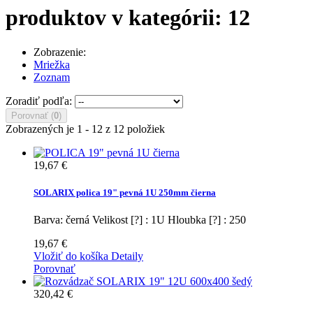
produktov v kategórii: 12
Zobrazenie:
Mriežka
Zoznam
Zoradiť podľa:
Porovnať (
0
)
Zobrazených je 1 - 12 z 12 položiek
19,67 €
SOLARIX polica 19" pevná 1U 250mm čierna
Barva: černá Velikost [?] : 1U Hloubka [?] : 250
19,67 €
Vložiť do košíka
Detaily
Porovnať
320,42 €