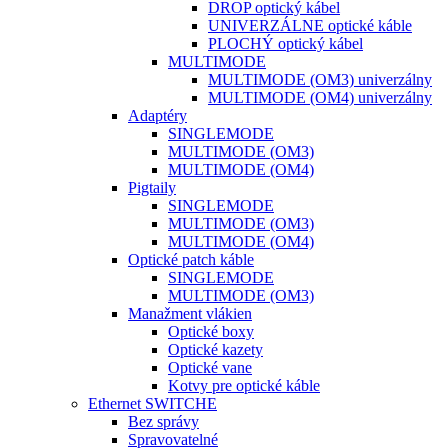
DROP optický kábel
UNIVERZÁLNE optické káble
PLOCHÝ optický kábel
MULTIMODE
MULTIMODE (OM3) univerzálny
MULTIMODE (OM4) univerzálny
Adaptéry
SINGLEMODE
MULTIMODE (OM3)
MULTIMODE (OM4)
Pigtaily
SINGLEMODE
MULTIMODE (OM3)
MULTIMODE (OM4)
Optické patch káble
SINGLEMODE
MULTIMODE (OM3)
Manažment vlákien
Optické boxy
Optické kazety
Optické vane
Kotvy pre optické káble
Ethernet SWITCHE
Bez správy
Spravovatelné