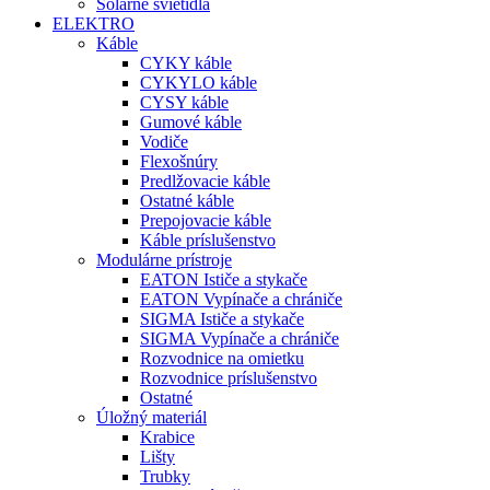
Solárne svietidlá
ELEKTRO
Káble
CYKY káble
CYKYLO káble
CYSY káble
Gumové káble
Vodiče
Flexošnúry
Predlžovacie káble
Ostatné káble
Prepojovacie káble
Káble príslušenstvo
Modulárne prístroje
EATON Ističe a stykače
EATON Vypínače a chrániče
SIGMA Ističe a stykače
SIGMA Vypínače a chrániče
Rozvodnice na omietku
Rozvodnice príslušenstvo
Ostatné
Úložný materiál
Krabice
Lišty
Trubky