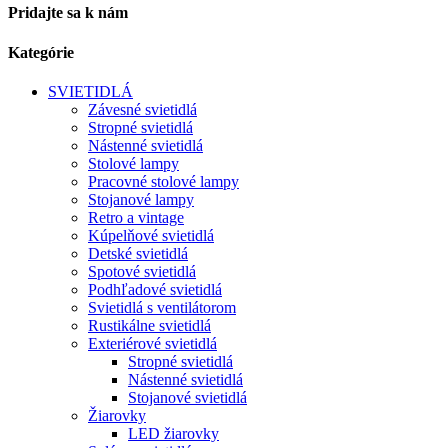
Pridajte sa k nám
Kategórie
SVIETIDLÁ
Závesné svietidlá
Stropné svietidlá
Nástenné svietidlá
Stolové lampy
Pracovné stolové lampy
Stojanové lampy
Retro a vintage
Kúpelňové svietidlá
Detské svietidlá
Spotové svietidlá
Podhľadové svietidlá
Svietidlá s ventilátorom
Rustikálne svietidlá
Exteriérové svietidlá
Stropné svietidlá
Nástenné svietidlá
Stojanové svietidlá
Žiarovky
LED žiarovky