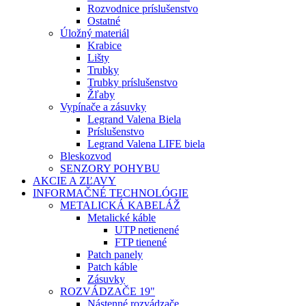
Rozvodnice príslušenstvo
Ostatné
Úložný materiál
Krabice
Lišty
Trubky
Trubky príslušenstvo
Žľaby
Vypínače a zásuvky
Legrand Valena Biela
Príslušenstvo
Legrand Valena LIFE biela
Bleskozvod
SENZORY POHYBU
AKCIE A ZĽAVY
INFORMAČNÉ TECHNOLÓGIE
METALICKÁ KABELÁŽ
Metalické káble
UTP netienené
FTP tienené
Patch panely
Patch káble
Zásuvky
ROZVÁDZAČE 19"
Nástenné rozvádzače