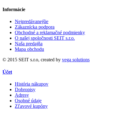
Informácie
Nejpredávanejšie
Zákaznícka podpora
Obchodné a reklamačné podmienky
O našej spoločnosti SEIT s.r.o.
Naša predajňa
Mapa obchodu
© 2015 SEIT s.r.o, created by
vega solutions
Účet
História nákupov
Dobropisy
Adresy
Osobné údaje
Zľavové kupóny