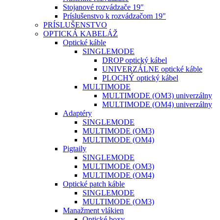
Stojanové rozvádzače 19"
Príslušenstvo k rozvádzačom 19"
PRÍSLUŠENSTVO
OPTICKÁ KABELÁŽ
Optické káble
SINGLEMODE
DROP optický kábel
UNIVERZÁLNE optické káble
PLOCHÝ optický kábel
MULTIMODE
MULTIMODE (OM3) univerzálny
MULTIMODE (OM4) univerzálny
Adaptéry
SINGLEMODE
MULTIMODE (OM3)
MULTIMODE (OM4)
Pigtaily
SINGLEMODE
MULTIMODE (OM3)
MULTIMODE (OM4)
Optické patch káble
SINGLEMODE
MULTIMODE (OM3)
Manažment vlákien
Optické boxy