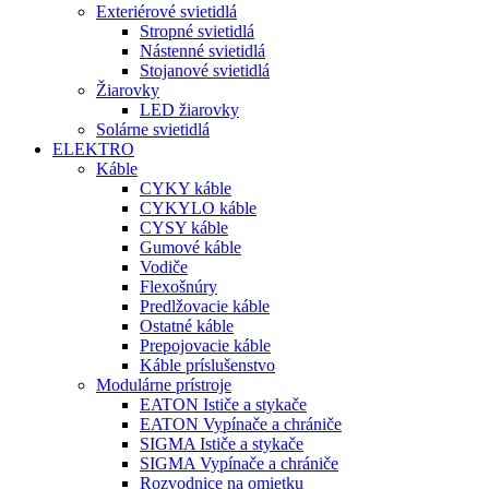
Exteriérové svietidlá
Stropné svietidlá
Nástenné svietidlá
Stojanové svietidlá
Žiarovky
LED žiarovky
Solárne svietidlá
ELEKTRO
Káble
CYKY káble
CYKYLO káble
CYSY káble
Gumové káble
Vodiče
Flexošnúry
Predlžovacie káble
Ostatné káble
Prepojovacie káble
Káble príslušenstvo
Modulárne prístroje
EATON Ističe a stykače
EATON Vypínače a chrániče
SIGMA Ističe a stykače
SIGMA Vypínače a chrániče
Rozvodnice na omietku