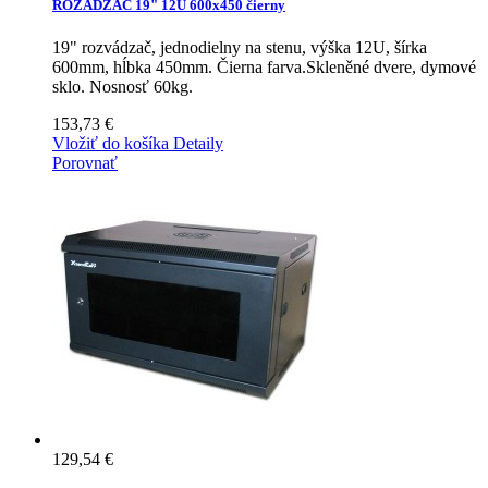
ROZÁDZAČ 19" 12U 600x450 čierny
19" rozvádzač, jednodielny na stenu, výška 12U, šírka
600mm, hĺbka 450mm. Čierna farva.Skleněné dvere, dymové
sklo. Nosnosť 60kg.
153,73 €
Vložiť do košíka
Detaily
Porovnať
129,54 €