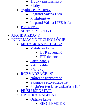
Trubky príslušenstvo
Žľaby
Vypínače a zásuvky
Legrand Valena Biela
Príslušenstvo
Legrand Valena LIFE biela
Bleskozvod
SENZORY POHYBU
AKCIE A ZĽAVY
INFORMAČNÉ TECHNOLÓGIE
METALICKÁ KABELÁŽ
Metalické káble
UTP netienené
FTP tienené
Patch panely
Patch káble
Zásuvky
ROZVÁDZAČE 19"
Nástenné rozvádzače
Stojanové rozvádzače 19"
Príslušenstvo k rozvádzačom 19"
PRÍSLUŠENSTVO
OPTICKÁ KABELÁŽ
Optické káble
SINGLEMODE