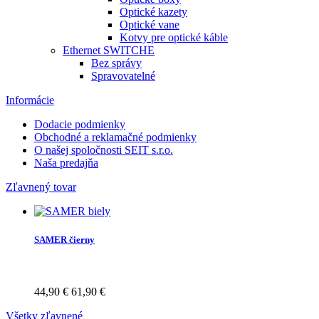
Optické kazety
Optické vane
Kotvy pre optické káble
Ethernet SWITCHE
Bez správy
Spravovatelné
Informácie
Dodacie podmienky
Obchodné a reklamačné podmienky
O našej spoločnosti SEIT s.r.o.
Naša predajňa
Zľavnený tovar
SAMER čierny
44,90 €
61,90 €
Všetky zľavnené