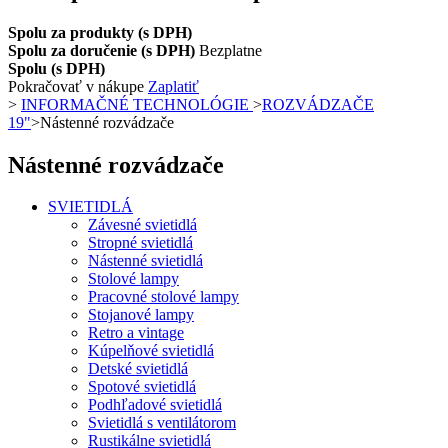
Spolu za produkty (s DPH)
Spolu za doručenie (s DPH)
Bezplatne
Spolu (s DPH)
Pokračovať v nákupe
Zaplatiť
>
INFORMAČNÉ TECHNOLÓGIE
>
ROZVÁDZAČE
19"
>
Nástenné rozvádzače
Nástenné rozvádzače
SVIETIDLÁ
Závesné svietidlá
Stropné svietidlá
Nástenné svietidlá
Stolové lampy
Pracovné stolové lampy
Stojanové lampy
Retro a vintage
Kúpelňové svietidlá
Detské svietidlá
Spotové svietidlá
Podhľadové svietidlá
Svietidlá s ventilátorom
Rustikálne svietidlá