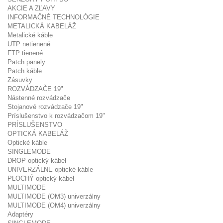
AKCIE A ZĽAVY
INFORMAČNÉ TECHNOLÓGIE
METALICKÁ KABELÁŽ
Metalické káble
UTP netienené
FTP tienené
Patch panely
Patch káble
Zásuvky
ROZVÁDZAČE 19"
Nástenné rozvádzače
Stojanové rozvádzače 19"
Príslušenstvo k rozvádzačom 19"
PRÍSLUŠENSTVO
OPTICKÁ KABELÁŽ
Optické káble
SINGLEMODE
DROP optický kábel
UNIVERZÁLNE optické káble
PLOCHÝ optický kábel
MULTIMODE
MULTIMODE (OM3) univerzálny
MULTIMODE (OM4) univerzálny
Adaptéry