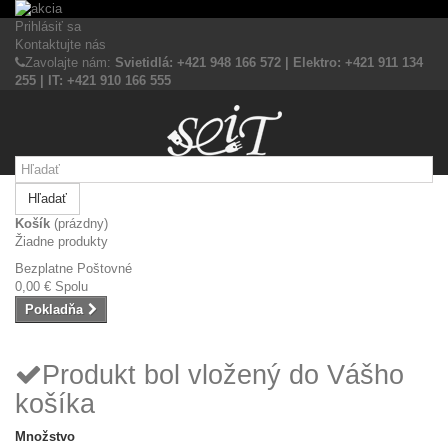
Prihlásiť sa
Kontaktujte nás
Zavolajte nám:
Svietidlá: +421 948 166 572 | Elektro: +421 911 134
255 | IT: +421 910 166 555
Hľadať
Košík
(prázdny)
Žiadne produkty
Bezplatne
Poštovné
0,00 €
Spolu
Pokladňa
Produkt bol vložený do Vášho
košíka
Množstvo