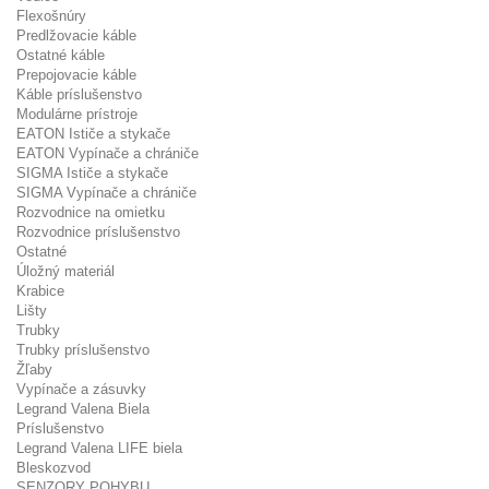
Flexošnúry
Predlžovacie káble
Ostatné káble
Prepojovacie káble
Káble príslušenstvo
Modulárne prístroje
EATON Ističe a stykače
EATON Vypínače a chrániče
SIGMA Ističe a stykače
SIGMA Vypínače a chrániče
Rozvodnice na omietku
Rozvodnice príslušenstvo
Ostatné
Úložný materiál
Krabice
Lišty
Trubky
Trubky príslušenstvo
Žľaby
Vypínače a zásuvky
Legrand Valena Biela
Príslušenstvo
Legrand Valena LIFE biela
Bleskozvod
SENZORY POHYBU