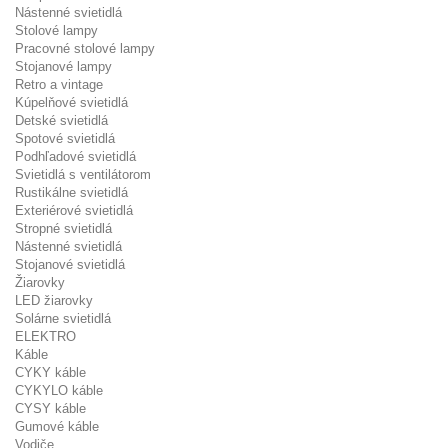
Nástenné svietidlá
Stolové lampy
Pracovné stolové lampy
Stojanové lampy
Retro a vintage
Kúpelňové svietidlá
Detské svietidlá
Spotové svietidlá
Podhľadové svietidlá
Svietidlá s ventilátorom
Rustikálne svietidlá
Exteriérové svietidlá
Stropné svietidlá
Nástenné svietidlá
Stojanové svietidlá
Žiarovky
LED žiarovky
Solárne svietidlá
ELEKTRO
Káble
CYKY káble
CYKYLO káble
CYSY káble
Gumové káble
Vodiče