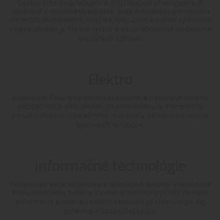
Zaoberáme sa predajom a distribúciou priemyselných
svietidiel a svetelných zdrojov. Sme zmluvným partnerom
viacerých obchodných sietí od roku 2008 a našim zámerom
v tejto oblasti je hlavne rýchle a bezproblémové dodávanie
svetelných zdrojov.
Elektro
Postupom času sme okrem aktívnych a pasívnych prvkov
počítačových sietí pridali do sortimentu aj kompletnú
ponuku elektroinštalačného materiálu od renomovaných
svetových výrobcov.
Informačné technológie
Počítačové siete sú jednou z dôležitých súčastí v dnešnom
komunikačnom svete a s nami si môžete byť istý že Vaše
informácie pomocou našich technológií smerujú po tej
správnej a bezpečnej ceste.