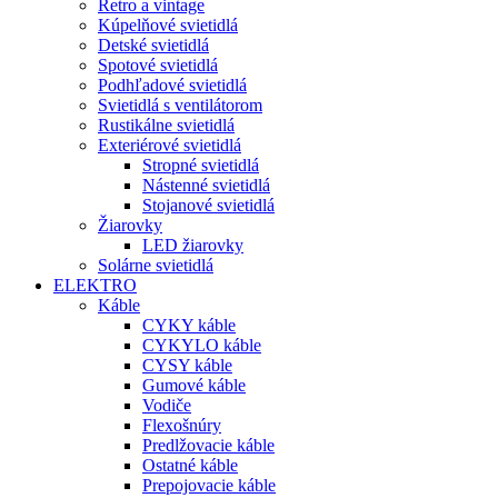
Retro a vintage
Kúpelňové svietidlá
Detské svietidlá
Spotové svietidlá
Podhľadové svietidlá
Svietidlá s ventilátorom
Rustikálne svietidlá
Exteriérové svietidlá
Stropné svietidlá
Nástenné svietidlá
Stojanové svietidlá
Žiarovky
LED žiarovky
Solárne svietidlá
ELEKTRO
Káble
CYKY káble
CYKYLO káble
CYSY káble
Gumové káble
Vodiče
Flexošnúry
Predlžovacie káble
Ostatné káble
Prepojovacie káble