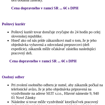
deň dodania zásielky.
Cena dopravného v ramci SR ... 6€ s DPH
Poštový kuriér
Poštový kuriér tovar doručuje zvyčajne do 24 hodín po celej
slovenskej republike.
Hneď ako od nás príde zákazníkovi mail o tom, že je jeho
objednávka vybavená a odovzdaná prepravcovi (deň
expedície), zákazník môže očakávať zásielku nasledujúci
pracovný deň.
Cena dopravného v ramci SR ... 6€ s DPH
Osobný odber
Pri zvolení osobného odberu je nutné, aby zákazník počkal na
telefonické avízo, že je jeho objednávka pripravená na
vyzdvihnutie na adrese SEIT s.r.o., Hlavné námestie 9, 940
01 Nové Zámky
Následne si tovar môže vyzdvihnúť ktorýkoľvek pracovný