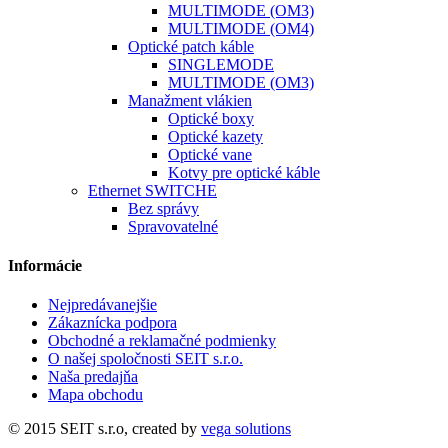
MULTIMODE (OM3)
MULTIMODE (OM4)
Optické patch káble
SINGLEMODE
MULTIMODE (OM3)
Manažment vlákien
Optické boxy
Optické kazety
Optické vane
Kotvy pre optické káble
Ethernet SWITCHE
Bez správy
Spravovatelné
Informácie
Nejpredávanejšie
Zákaznícka podpora
Obchodné a reklamačné podmienky
O našej spoločnosti SEIT s.r.o.
Naša predajňa
Mapa obchodu
© 2015 SEIT s.r.o, created by
vega solutions