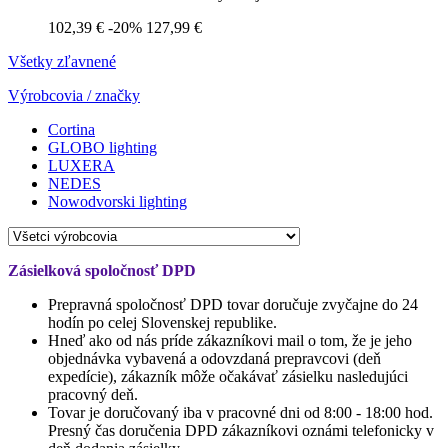
102,39 €
-20%
127,99 €
Všetky zľavnené
Výrobcovia / značky
Cortina
GLOBO lighting
LUXERA
NEDES
Nowodvorski lighting
Zásielková spoločnosť DPD
Prepravná spoločnosť DPD tovar doručuje zvyčajne do 24
hodín po celej Slovenskej republike.
Hneď ako od nás príde zákazníkovi mail o tom, že je jeho
objednávka vybavená a odovzdaná prepravcovi (deň
expedície), zákazník môže očakávať zásielku nasledujúci
pracovný deň.
Tovar je doručovaný iba v pracovné dni od 8:00 - 18:00 hod.
Presný čas doručenia DPD zákazníkovi oznámi telefonicky v