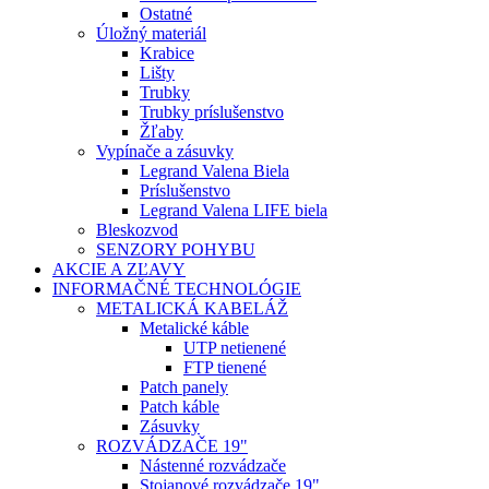
Ostatné
Úložný materiál
Krabice
Lišty
Trubky
Trubky príslušenstvo
Žľaby
Vypínače a zásuvky
Legrand Valena Biela
Príslušenstvo
Legrand Valena LIFE biela
Bleskozvod
SENZORY POHYBU
AKCIE A ZĽAVY
INFORMAČNÉ TECHNOLÓGIE
METALICKÁ KABELÁŽ
Metalické káble
UTP netienené
FTP tienené
Patch panely
Patch káble
Zásuvky
ROZVÁDZAČE 19"
Nástenné rozvádzače
Stojanové rozvádzače 19"