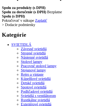
Spolu za produkty (s DPH)
Spolu za doručenie (s DPH)
Bezplatne
Spolu (s DPH)
Pokračovať v nákupe
Zaplatiť
>
Dodacie podmienky
Kategórie
SVIETIDLÁ
Závesné svietidlá
Stropné svietidlá
Nástenné svietidlá
Stolové lampy
Pracovné stolové lampy
Stojanové lampy
Retro a vintage
Kúpelňové svietidlá
Detské svietidlá
Spotové svietidlá
Podhľadové svietidlá
Svietidlá s ventilátorom
Rustikálne svietidlá
Exteriérové svietidlá