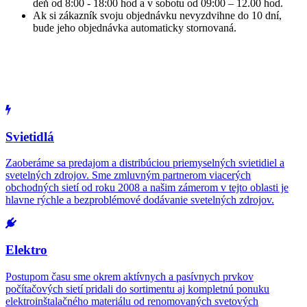
deň od 8:00 - 18:00 hod a v sobotu od 09:00 – 12.00 hod.
Ak si zákazník svoju objednávku nevyzdvihne do 10 dní,
bude jeho objednávka automaticky stornovaná.
Svietidlá
Zaoberáme sa predajom a distribúciou priemyselných svietidiel a
svetelných zdrojov. Sme zmluvným partnerom viacerých
obchodných sietí od roku 2008 a našim zámerom v tejto oblasti je
hlavne rýchle a bezproblémové dodávanie svetelných zdrojov.
Elektro
Postupom času sme okrem aktívnych a pasívnych prvkov
počítačových sietí pridali do sortimentu aj kompletnú ponuku
elektroinštalačného materiálu od renomovaných svetových