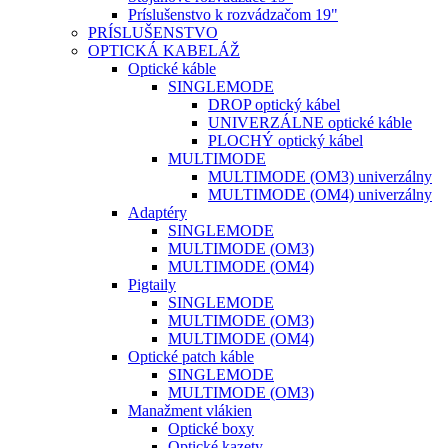
Príslušenstvo k rozvádzačom 19"
PRÍSLUŠENSTVO
OPTICKÁ KABELÁŽ
Optické káble
SINGLEMODE
DROP optický kábel
UNIVERZÁLNE optické káble
PLOCHÝ optický kábel
MULTIMODE
MULTIMODE (OM3) univerzálny
MULTIMODE (OM4) univerzálny
Adaptéry
SINGLEMODE
MULTIMODE (OM3)
MULTIMODE (OM4)
Pigtaily
SINGLEMODE
MULTIMODE (OM3)
MULTIMODE (OM4)
Optické patch káble
SINGLEMODE
MULTIMODE (OM3)
Manažment vlákien
Optické boxy
Optické kazety