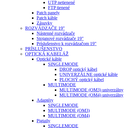
UTP netienené
FTP tienené
Patch panely
Patch káble
Zásuvky
ROZVÁDZAČE 19"
Nástenné rozvádzače
Stojanové rozvádzače 19"
Príslušenstvo k rozvádzačom 19"
PRÍSLUŠENSTVO
OPTICKÁ KABELÁŽ
Optické káble
SINGLEMODE
DROP optický kábel
UNIVERZÁLNE optické káble
PLOCHÝ optický kábel
MULTIMODE
MULTIMODE (OM3) univerzálny
MULTIMODE (OM4) univerzálny
Adaptéry
SINGLEMODE
MULTIMODE (OM3)
MULTIMODE (OM4)
Pigtaily
SINGLEMODE