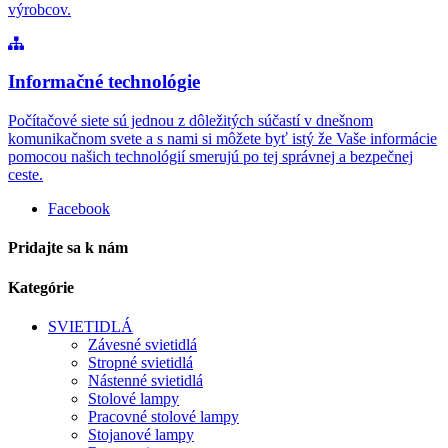
výrobcov.
Informačné technológie
Počítačové siete sú jednou z dôležitých súčastí v dnešnom
komunikačnom svete a s nami si môžete byť istý že Vaše informácie
pomocou našich technológií smerujú po tej správnej a bezpečnej
ceste.
Facebook
Pridajte sa k nám
Kategórie
SVIETIDLÁ
Závesné svietidlá
Stropné svietidlá
Nástenné svietidlá
Stolové lampy
Pracovné stolové lampy
Stojanové lampy