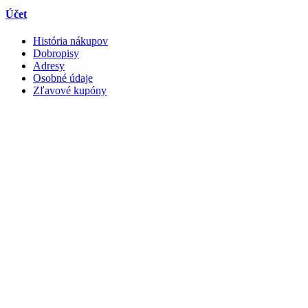
Účet
História nákupov
Dobropisy
Adresy
Osobné údaje
Zľavové kupóny