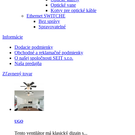
Optické vane
Kotvy pre optické káble
Ethernet SWITCHE
Bez správy
Spravovatelné
Informácie
Dodacie podmienky
Obchodné a reklamačné podmienky
O našej spoločnosti SEIT s.r.o.
Naša predajňa
Zľavnený tovar
UGO
Tento ventilátor má klasický dizajn s...