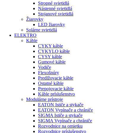
Stropné svietidlá
Nástenné svietidlá
Stojanové svietidlá
Žiarovky
LED žiarovky
Solárne svietidlá
ELEKTRO
Káble
CYKY káble
CYKYLO káble
CYSY káble
Gumové káble
Vodiče
Flexošnúry
Predlžovacie káble
Ostatné káble
Prepojovacie káble
Káble príslušenstvo
Modulárne prístroje
EATON Ističe a stykače
EATON Vypínače a chrániče
SIGMA Ističe a stykače
SIGMA Vypínače a chrániče
Rozvodnice na omietku
Rozvodnice príslušenstvo