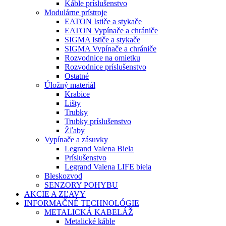
Káble príslušenstvo
Modulárne prístroje
EATON Ističe a stykače
EATON Vypínače a chrániče
SIGMA Ističe a stykače
SIGMA Vypínače a chrániče
Rozvodnice na omietku
Rozvodnice príslušenstvo
Ostatné
Úložný materiál
Krabice
Lišty
Trubky
Trubky príslušenstvo
Žľaby
Vypínače a zásuvky
Legrand Valena Biela
Príslušenstvo
Legrand Valena LIFE biela
Bleskozvod
SENZORY POHYBU
AKCIE A ZĽAVY
INFORMAČNÉ TECHNOLÓGIE
METALICKÁ KABELÁŽ
Metalické káble