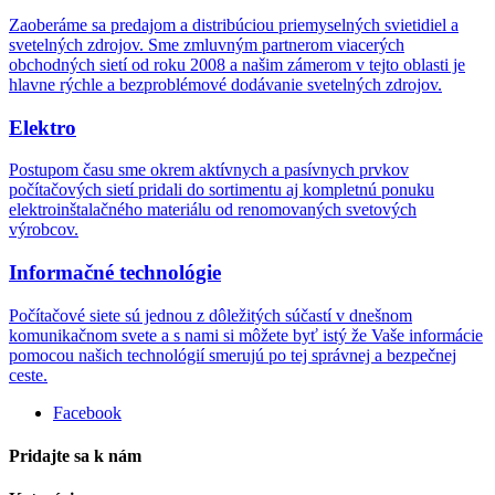
Zaoberáme sa predajom a distribúciou priemyselných svietidiel a
svetelných zdrojov. Sme zmluvným partnerom viacerých
obchodných sietí od roku 2008 a našim zámerom v tejto oblasti je
hlavne rýchle a bezproblémové dodávanie svetelných zdrojov.
Elektro
Postupom času sme okrem aktívnych a pasívnych prvkov
počítačových sietí pridali do sortimentu aj kompletnú ponuku
elektroinštalačného materiálu od renomovaných svetových
výrobcov.
Informačné technológie
Počítačové siete sú jednou z dôležitých súčastí v dnešnom
komunikačnom svete a s nami si môžete byť istý že Vaše informácie
pomocou našich technológií smerujú po tej správnej a bezpečnej
ceste.
Facebook
Pridajte sa k nám