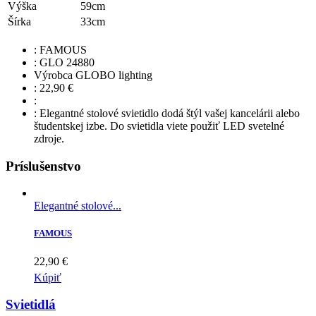
Výška
59cm
Šírka
33cm
:
FAMOUS
:
GLO 24880
Výrobca
GLOBO lighting
:
22,90
€
:
:
Elegantné stolové svietidlo dodá štýl vašej kancelárii alebo
študentskej izbe. Do svietidla viete použiť LED svetelné
zdroje.
Príslušenstvo
Elegantné stolové...
FAMOUS
22,90 €
Kúpiť
Svietidlá