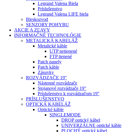
Legrand Valena Biela
Príslušenstvo
Legrand Valena LIFE biela
Bleskozvod
SENZORY POHYBU
AKCIE A ZĽAVY
INFORMAČNÉ TECHNOLÓGIE
METALICKÁ KABELÁŽ
Metalické káble
UTP netienené
FTP tienené
Patch panely
Patch káble
Zásuvky
ROZVÁDZAČE 19"
Nástenné rozvádzače
Stojanové rozvádzače 19"
Príslušenstvo k rozvádzačom 19"
PRÍSLUŠENSTVO
OPTICKÁ KABELÁŽ
Optické káble
SINGLEMODE
DROP optický kábel
UNIVERZÁLNE optické káble
PLOCHÝ optický kábel