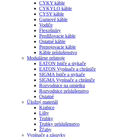
CYKY káble
CYKYLO káble
CYSY káble
Gumové káble
Vodiče
Flexošnúry
Predlžovacie káble
Ostatné káble
Prepojovacie káble
Káble príslušenstvo
Modulárne prístroje
EATON Ističe a stykače
EATON Vypínače a chrániče
SIGMA Ističe a stykače
SIGMA Vypínače a chrániče
Rozvodnice na omietku
Rozvodnice príslušenstvo
Ostatné
Úložný materiál
Krabice
Lišty
Trubky
Trubky príslušenstvo
Žľaby
Vypínače a zásuvky