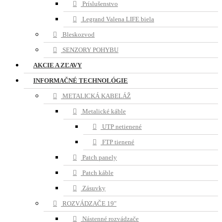
Príslušenstvo
Legrand Valena LIFE biela
Bleskozvod
SENZORY POHYBU
AKCIE A ZĽAVY
INFORMAČNÉ TECHNOLÓGIE
METALICKÁ KABELÁŽ
Metalické káble
UTP netienené
FTP tienené
Patch panely
Patch káble
Zásuvky
ROZVÁDZAČE 19"
Nástenné rozvádzače