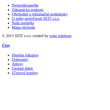
Nejpredávanejšie
Zákaznícka podpora
Obchodné a reklamačné podmienky
O našej spoločnosti SEIT s.r.o.
Naša predajňa
Mapa obchodu
© 2015 SEIT s.r.o, created by
vega solutions
Účet
História nákupov
Dobropisy
Adresy
Osobné údaje
Zľavové kupóny