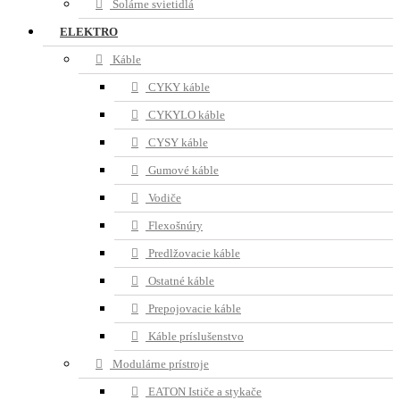
Solárne svietidlá
ELEKTRO
Káble
CYKY káble
CYKYLO káble
CYSY káble
Gumové káble
Vodiče
Flexošnúry
Predlžovacie káble
Ostatné káble
Prepojovacie káble
Káble príslušenstvo
Modulárne prístroje
EATON Ističe a stykače