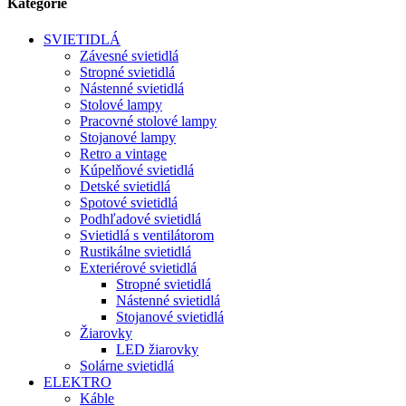
Kategórie
SVIETIDLÁ
Závesné svietidlá
Stropné svietidlá
Nástenné svietidlá
Stolové lampy
Pracovné stolové lampy
Stojanové lampy
Retro a vintage
Kúpelňové svietidlá
Detské svietidlá
Spotové svietidlá
Podhľadové svietidlá
Svietidlá s ventilátorom
Rustikálne svietidlá
Exteriérové svietidlá
Stropné svietidlá
Nástenné svietidlá
Stojanové svietidlá
Žiarovky
LED žiarovky
Solárne svietidlá
ELEKTRO
Káble