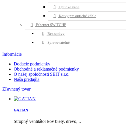
Optické vane
Kotvy pre optické káble
Ethernet SWITCHE
Bez správy
Spravovatelné
Informácie
Dodacie podmienky
Obchodné a reklamačné podmienky
O našej spoločnosti SEIT s.r.o.
Naša predajňa
Zľavnený tovar
GATIAN
Stropný ventilátor kov biely, drevo,...