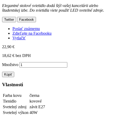
Elegantné stolové svietidlo dodá štýl vašej kancelárii alebo
študentskej izbe. Do svietidla viete použiť LED svetelné zdroje.
Twitter
Facebook
Poslať známemu
Zdieľajte na Facebooku
Vytlačiť
22,90 €
18,62 €
bez DPH
Množstvo
Kúpiť
Vlastnosti
Farba kovu
čierna
Tienidlo
kovové
Svetelný zdroj
závit E27
Svetelný výkon
40W