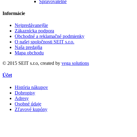
Spravovatelné
Informácie
Nejpredávanejšie
Zákaznícka podpora
Obchodné a reklamačné podmienky
O našej spoločnosti SEIT s.r.o.
Naša predajňa
Mapa obchodu
© 2015 SEIT s.r.o, created by
vega solutions
Účet
História nákupov
Dobropisy
Adresy
Osobné údaje
Zľavové kupóny