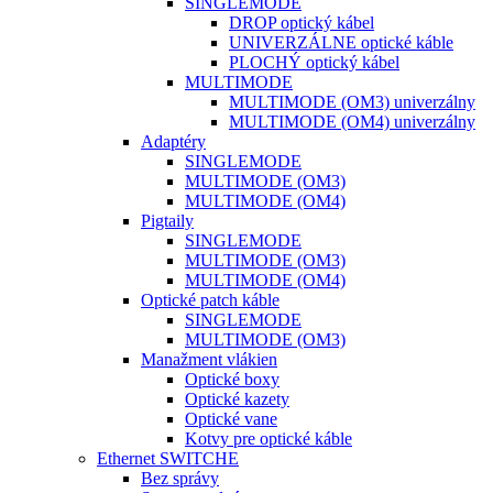
SINGLEMODE
DROP optický kábel
UNIVERZÁLNE optické káble
PLOCHÝ optický kábel
MULTIMODE
MULTIMODE (OM3) univerzálny
MULTIMODE (OM4) univerzálny
Adaptéry
SINGLEMODE
MULTIMODE (OM3)
MULTIMODE (OM4)
Pigtaily
SINGLEMODE
MULTIMODE (OM3)
MULTIMODE (OM4)
Optické patch káble
SINGLEMODE
MULTIMODE (OM3)
Manažment vlákien
Optické boxy
Optické kazety
Optické vane
Kotvy pre optické káble
Ethernet SWITCHE
Bez správy