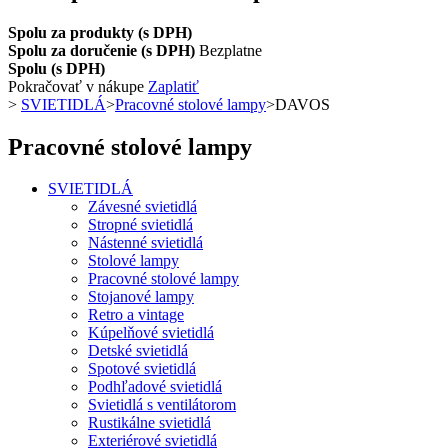
Spolu za produkty (s DPH)
Spolu za doručenie (s DPH)
Bezplatne
Spolu (s DPH)
Pokračovať v nákupe
Zaplatiť
>
SVIETIDLÁ
>
Pracovné stolové lampy
>
DAVOS
Pracovné stolové lampy
SVIETIDLÁ
Závesné svietidlá
Stropné svietidlá
Nástenné svietidlá
Stolové lampy
Pracovné stolové lampy
Stojanové lampy
Retro a vintage
Kúpelňové svietidlá
Detské svietidlá
Spotové svietidlá
Podhľadové svietidlá
Svietidlá s ventilátorom
Rustikálne svietidlá
Exteriérové svietidlá