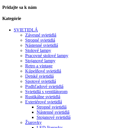
Pridajte sa k nám
Kategórie
SVIETIDLÁ
Závesné svietidlá
Stropné svietidlá
Nástenné svietidlá
Stolové lampy
Pracovné stolové lampy
Stojanové lampy
Retro a vintage
Kúpelňové svietidlá
Detské svietidlá
Spotové svietidlá
Podhľadové svietidlá
Svietidlá s ventilátorom
Rustikálne svietidlá
Exteriérové svietidlá
Stropné svietidlá
Nástenné svietidlá
Stojanové svietidlá
Žiarovky
LED žiarovky