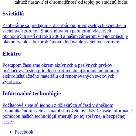
taktiež nastaviť si chromatičnosť od teplej po studenú bielu.
Svietidlá
Zaoberáme sa predajom a distribúciou priemyselných svietidiel a
svetelných zdrojov. Sme zmluvným partnerom viacerých
obchodných sietí od roku 2008 a našim zámerom v tejto oblasti je
hlavne rýchle a bezproblémové dodávanie svetelných zdrojov.
Elektro
Postupom času sme okrem aktívnych a pasívnych prvkov
počítačových sietí pridali do sortimentu aj kompletnú ponuku
elektroinštalačného materiálu od renomovaných svetových
výrobcov.
Informačné technológie
Počítačové siete sú jednou z dôležitých súčastí v dnešnom
komunikačnom svete a s nami si môžete byť istý že Vaše informácie
pomocou našich technológií smerujú po tej správnej a bezpečnej
ceste.
Facebook