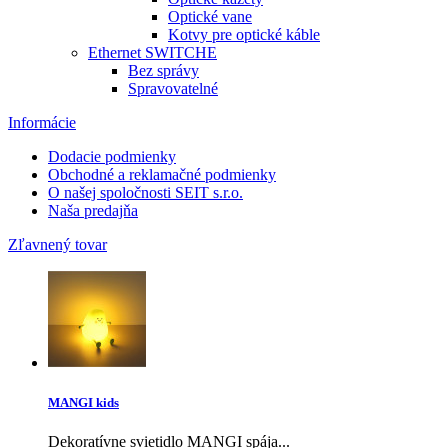
Optické vane
Kotvy pre optické káble
Ethernet SWITCHE
Bez správy
Spravovatelné
Informácie
Dodacie podmienky
Obchodné a reklamačné podmienky
O našej spoločnosti SEIT s.r.o.
Naša predajňa
Zľavnený tovar
MANGI kids
Dekoratívne svietidlo MANGI spája...