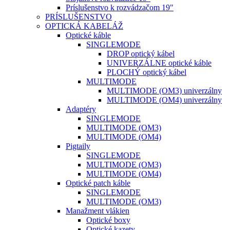
Príslušenstvo k rozvádzačom 19"
PRÍSLUŠENSTVO
OPTICKÁ KABELÁŽ
Optické káble
SINGLEMODE
DROP optický kábel
UNIVERZÁLNE optické káble
PLOCHÝ optický kábel
MULTIMODE
MULTIMODE (OM3) univerzálny
MULTIMODE (OM4) univerzálny
Adaptéry
SINGLEMODE
MULTIMODE (OM3)
MULTIMODE (OM4)
Pigtaily
SINGLEMODE
MULTIMODE (OM3)
MULTIMODE (OM4)
Optické patch káble
SINGLEMODE
MULTIMODE (OM3)
Manažment vlákien
Optické boxy
Optické kazety