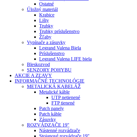
Ostatné
Úložný materiál
Krabice
Lišty
Trubky
Trubky príslušenstvo
Žľaby
Vypínače a zásuvky
Legrand Valena Biela
Príslušenstvo
Legrand Valena LIFE biela
Bleskozvod
SENZORY POHYBU
AKCIE A ZĽAVY
INFORMAČNÉ TECHNOLÓGIE
METALICKÁ KABELÁŽ
Metalické káble
UTP netienené
FTP tienené
Patch panely
Patch káble
Zásuvky
ROZVÁDZAČE 19"
Nástenné rozvádzače
Stojanové rozvádzače 19"