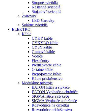
Stropné svietidlá
Nástenné svietidlá
Stojanové svietidlá
Žiarovky
LED žiarovky
Solárne svietidlá
ELEKTRO
Káble
CYKY káble
CYKYLO káble
CYSY káble
Gumové káble
Vodiče
Flexošnúry
Predlžovacie káble
Ostatné káble
Prepojovacie káble
Káble príslušenstvo
Modulárne prístroje
EATON Ističe a stykače
EATON Vypínače a chrániče
SIGMA Ističe a stykače
SIGMA Vypínače a chrániče
Rozvodnice na omietku
Rozvodnice príslušenstvo