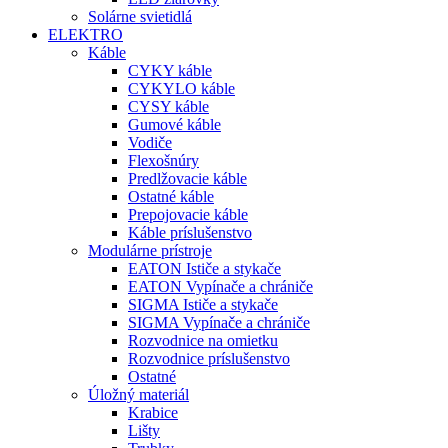
Solárne svietidlá
ELEKTRO
Káble
CYKY káble
CYKYLO káble
CYSY káble
Gumové káble
Vodiče
Flexošnúry
Predlžovacie káble
Ostatné káble
Prepojovacie káble
Káble príslušenstvo
Modulárne prístroje
EATON Ističe a stykače
EATON Vypínače a chrániče
SIGMA Ističe a stykače
SIGMA Vypínače a chrániče
Rozvodnice na omietku
Rozvodnice príslušenstvo
Ostatné
Úložný materiál
Krabice
Lišty