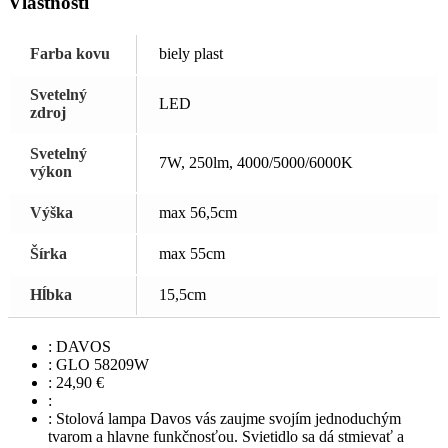
Vlastnosti
Farba kovu
biely plast
Svetelný
LED
zdroj
Svetelný
7W, 250lm, 4000/5000/6000K
výkon
Výška
max 56,5cm
Šírka
max 55cm
Hĺbka
15,5cm
:
DAVOS
:
GLO 58209W
:
24,90
€
:
:
Stolová lampa Davos vás zaujme svojím jednoduchým
tvarom a hlavne funkčnosťou. Svietidlo sa dá stmievať a