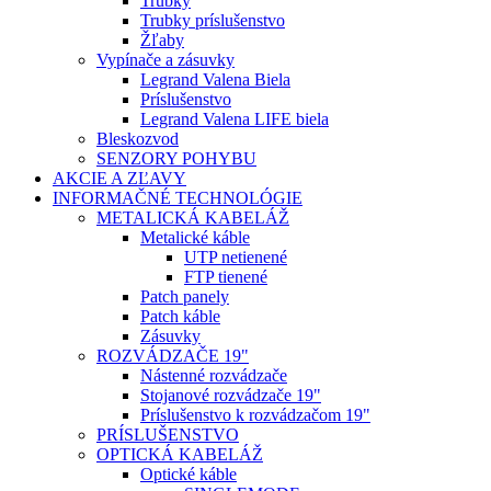
Trubky
Trubky príslušenstvo
Žľaby
Vypínače a zásuvky
Legrand Valena Biela
Príslušenstvo
Legrand Valena LIFE biela
Bleskozvod
SENZORY POHYBU
AKCIE A ZĽAVY
INFORMAČNÉ TECHNOLÓGIE
METALICKÁ KABELÁŽ
Metalické káble
UTP netienené
FTP tienené
Patch panely
Patch káble
Zásuvky
ROZVÁDZAČE 19"
Nástenné rozvádzače
Stojanové rozvádzače 19"
Príslušenstvo k rozvádzačom 19"
PRÍSLUŠENSTVO
OPTICKÁ KABELÁŽ
Optické káble