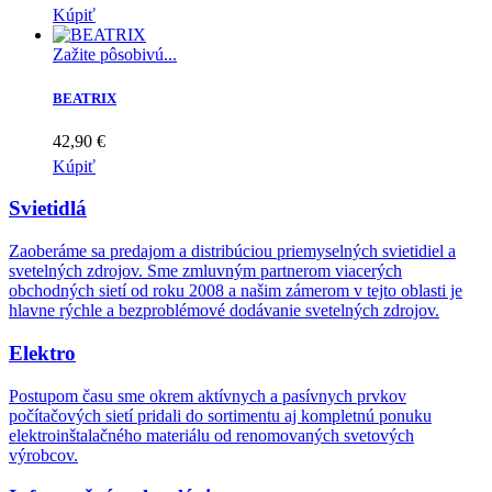
Kúpiť
Zažite pôsobivú...
BEATRIX
42,90 €
Kúpiť
Svietidlá
Zaoberáme sa predajom a distribúciou priemyselných svietidiel a
svetelných zdrojov. Sme zmluvným partnerom viacerých
obchodných sietí od roku 2008 a našim zámerom v tejto oblasti je
hlavne rýchle a bezproblémové dodávanie svetelných zdrojov.
Elektro
Postupom času sme okrem aktívnych a pasívnych prvkov
počítačových sietí pridali do sortimentu aj kompletnú ponuku
elektroinštalačného materiálu od renomovaných svetových
výrobcov.