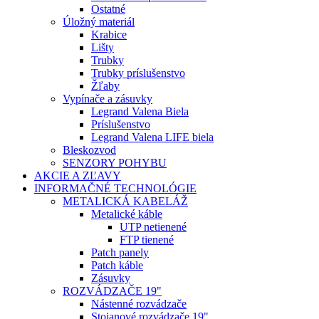
Ostatné
Úložný materiál
Krabice
Lišty
Trubky
Trubky príslušenstvo
Žľaby
Vypínače a zásuvky
Legrand Valena Biela
Príslušenstvo
Legrand Valena LIFE biela
Bleskozvod
SENZORY POHYBU
AKCIE A ZĽAVY
INFORMAČNÉ TECHNOLÓGIE
METALICKÁ KABELÁŽ
Metalické káble
UTP netienené
FTP tienené
Patch panely
Patch káble
Zásuvky
ROZVÁDZAČE 19"
Nástenné rozvádzače
Stojanové rozvádzače 19"