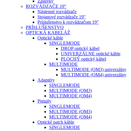
Zásuvky
ROZVÁDZAČE 19"
Nástenné rozvádzače
Stojanové rozvádzače 19"
Príslušenstvo k rozvádzačom 19"
PRÍSLUŠENSTVO
OPTICKÁ KABELÁŽ
Optické káble
SINGLEMODE
DROP optický kábel
UNIVERZÁLNE optické káble
PLOCHÝ optický kábel
MULTIMODE
MULTIMODE (OM3) univerzálny
MULTIMODE (OM4) univerzálny
Adaptéry
SINGLEMODE
MULTIMODE (OM3)
MULTIMODE (OM4)
Pigtaily
SINGLEMODE
MULTIMODE (OM3)
MULTIMODE (OM4)
Optické patch káble
SINGLEMODE