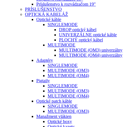
Príslušenstvo k rozvádzačom 19"
PRÍSLUŠENSTVO
OPTICKÁ KABELÁŽ
Optické káble
SINGLEMODE
DROP optický kábel
UNIVERZÁLNE optické káble
PLOCHÝ optický kábel
MULTIMODE
MULTIMODE (OM3) univerzálny
MULTIMODE (OM4) univerzálny
Adaptéry
SINGLEMODE
MULTIMODE (OM3)
MULTIMODE (OM4)
Pigtaily
SINGLEMODE
MULTIMODE (OM3)
MULTIMODE (OM4)
Optické patch káble
SINGLEMODE
MULTIMODE (OM3)
Manažment vlákien
Optické boxy
Optické kazety