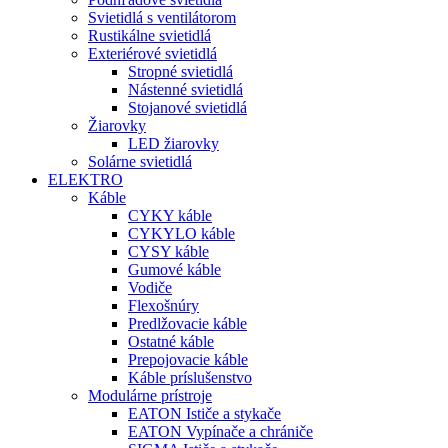
Svietidlá s ventilátorom
Rustikálne svietidlá
Exteriérové svietidlá
Stropné svietidlá
Nástenné svietidlá
Stojanové svietidlá
Žiarovky
LED žiarovky
Solárne svietidlá
ELEKTRO
Káble
CYKY káble
CYKYLO káble
CYSY káble
Gumové káble
Vodiče
Flexošnúry
Predlžovacie káble
Ostatné káble
Prepojovacie káble
Káble príslušenstvo
Modulárne prístroje
EATON Ističe a stykače
EATON Vypínače a chrániče