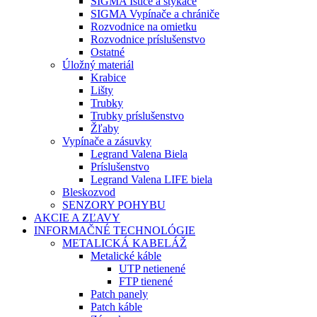
SIGMA Ističe a stykače
SIGMA Vypínače a chrániče
Rozvodnice na omietku
Rozvodnice príslušenstvo
Ostatné
Úložný materiál
Krabice
Lišty
Trubky
Trubky príslušenstvo
Žľaby
Vypínače a zásuvky
Legrand Valena Biela
Príslušenstvo
Legrand Valena LIFE biela
Bleskozvod
SENZORY POHYBU
AKCIE A ZĽAVY
INFORMAČNÉ TECHNOLÓGIE
METALICKÁ KABELÁŽ
Metalické káble
UTP netienené
FTP tienené
Patch panely
Patch káble