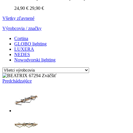
24,90 €
29,90 €
Všetky zľavnené
Výrobcovia / značky
Cortina
GLOBO lighting
LUXERA
NEDES
Nowodvorski lighting
Zväčšiť
Predchádzajúce