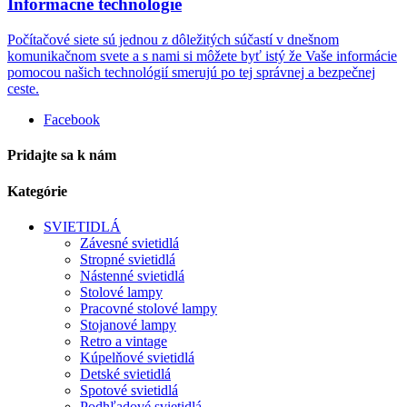
Informačné technológie
Počítačové siete sú jednou z dôležitých súčastí v dnešnom
komunikačnom svete a s nami si môžete byť istý že Vaše informácie
pomocou našich technológií smerujú po tej správnej a bezpečnej
ceste.
Facebook
Pridajte sa k nám
Kategórie
SVIETIDLÁ
Závesné svietidlá
Stropné svietidlá
Nástenné svietidlá
Stolové lampy
Pracovné stolové lampy
Stojanové lampy
Retro a vintage
Kúpelňové svietidlá
Detské svietidlá
Spotové svietidlá
Podhľadové svietidlá