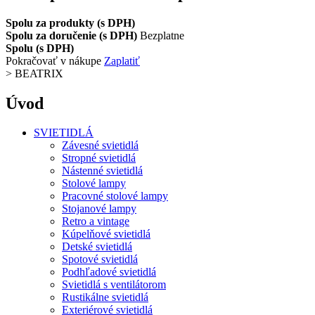
Spolu za produkty (s DPH)
Spolu za doručenie (s DPH)
Bezplatne
Spolu (s DPH)
Pokračovať v nákupe
Zaplatiť
>
BEATRIX
Úvod
SVIETIDLÁ
Závesné svietidlá
Stropné svietidlá
Nástenné svietidlá
Stolové lampy
Pracovné stolové lampy
Stojanové lampy
Retro a vintage
Kúpelňové svietidlá
Detské svietidlá
Spotové svietidlá
Podhľadové svietidlá
Svietidlá s ventilátorom
Rustikálne svietidlá
Exteriérové svietidlá