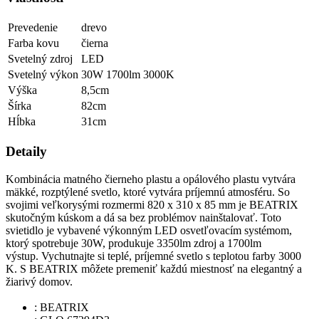
Prevedenie
drevo
Farba kovu
čierna
Svetelný zdroj
LED
Svetelný výkon
30W 1700lm 3000K
Výška
8,5cm
Šírka
82cm
Hĺbka
31cm
Detaily
Kombinácia matného čierneho plastu a opálového plastu vytvára
mäkké, rozptýlené svetlo, ktoré vytvára príjemnú atmosféru. So
svojimi veľkorysými rozmermi 820 x 310 x 85 mm je BEATRIX
skutočným kúskom a dá sa bez problémov nainštalovať. Toto
svietidlo je vybavené výkonným LED osvetľovacím systémom,
ktorý spotrebuje 30W, produkuje 3350lm zdroj a 1700lm
výstup. Vychutnajte si teplé, príjemné svetlo s teplotou farby 3000
K. S BEATRIX môžete premeniť každú miestnosť na elegantný a
žiarivý domov.
:
BEATRIX