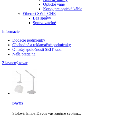
Optické vane
Kotvy pre optické káble
Ethernet SWITCHE
Bez správy
Spravovatelné
Informácie
Dodacie podmienky
Obchodné a reklamačné podmienky
O našej spoločnosti SEIT s.r.o.
Naša predajňa
Zľavnený tovar
DAVOS
Stolová lampa Davos vás zaujme svojím...