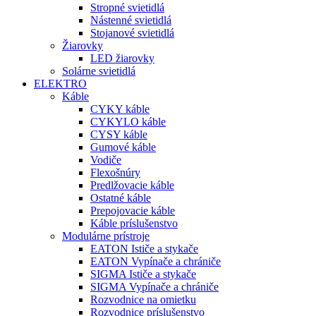
Stropné svietidlá
Nástenné svietidlá
Stojanové svietidlá
Žiarovky
LED žiarovky
Solárne svietidlá
ELEKTRO
Káble
CYKY káble
CYKYLO káble
CYSY káble
Gumové káble
Vodiče
Flexošnúry
Predlžovacie káble
Ostatné káble
Prepojovacie káble
Káble príslušenstvo
Modulárne prístroje
EATON Ističe a stykače
EATON Vypínače a chrániče
SIGMA Ističe a stykače
SIGMA Vypínače a chrániče
Rozvodnice na omietku
Rozvodnice príslušenstvo