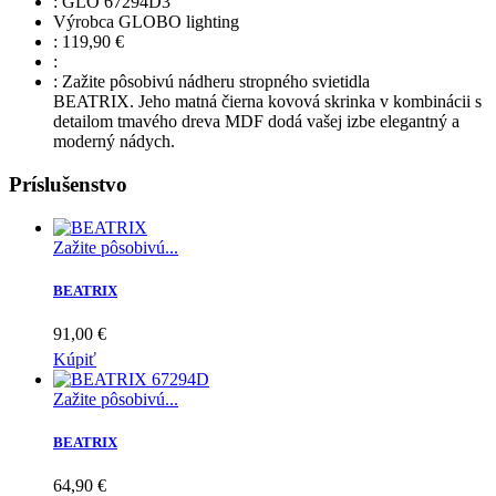
:
GLO 67294D3
Výrobca
GLOBO lighting
:
119,90
€
:
:
Zažite pôsobivú nádheru stropného svietidla
BEATRIX. Jeho matná čierna kovová skrinka v kombinácii s
detailom tmavého dreva MDF dodá vašej izbe elegantný a
moderný nádych.
Príslušenstvo
Zažite pôsobivú...
BEATRIX
91,00 €
Kúpiť
Zažite pôsobivú...
BEATRIX
64,90 €