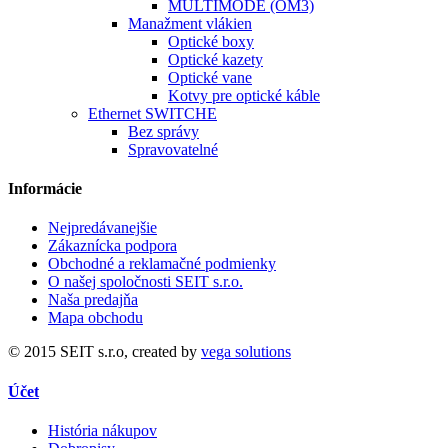
MULTIMODE (OM3)
Manažment vlákien
Optické boxy
Optické kazety
Optické vane
Kotvy pre optické káble
Ethernet SWITCHE
Bez správy
Spravovatelné
Informácie
Nejpredávanejšie
Zákaznícka podpora
Obchodné a reklamačné podmienky
O našej spoločnosti SEIT s.r.o.
Naša predajňa
Mapa obchodu
© 2015 SEIT s.r.o, created by
vega solutions
Účet
História nákupov