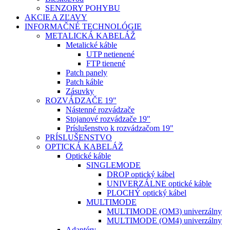
SENZORY POHYBU
AKCIE A ZĽAVY
INFORMAČNÉ TECHNOLÓGIE
METALICKÁ KABELÁŽ
Metalické káble
UTP netienené
FTP tienené
Patch panely
Patch káble
Zásuvky
ROZVÁDZAČE 19"
Nástenné rozvádzače
Stojanové rozvádzače 19"
Príslušenstvo k rozvádzačom 19"
PRÍSLUŠENSTVO
OPTICKÁ KABELÁŽ
Optické káble
SINGLEMODE
DROP optický kábel
UNIVERZÁLNE optické káble
PLOCHÝ optický kábel
MULTIMODE
MULTIMODE (OM3) univerzálny
MULTIMODE (OM4) univerzálny
Adaptéry