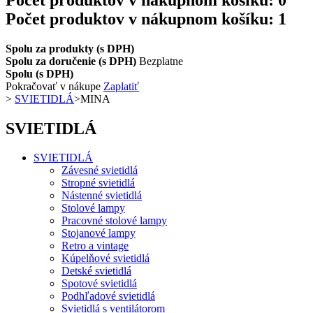
Počet produktov v nákupnom košíku: 1
Spolu za produkty (s DPH)
Spolu za doručenie (s DPH)
Bezplatne
Spolu (s DPH)
Pokračovať v nákupe
Zaplatiť
>
SVIETIDLÁ
>
MINA
SVIETIDLÁ
SVIETIDLÁ
Závesné svietidlá
Stropné svietidlá
Nástenné svietidlá
Stolové lampy
Pracovné stolové lampy
Stojanové lampy
Retro a vintage
Kúpelňové svietidlá
Detské svietidlá
Spotové svietidlá
Podhľadové svietidlá
Svietidlá s ventilátorom