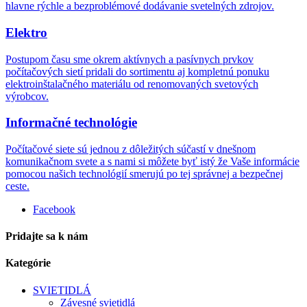
hlavne rýchle a bezproblémové dodávanie svetelných zdrojov.
Elektro
Postupom času sme okrem aktívnych a pasívnych prvkov
počítačových sietí pridali do sortimentu aj kompletnú ponuku
elektroinštalačného materiálu od renomovaných svetových
výrobcov.
Informačné technológie
Počítačové siete sú jednou z dôležitých súčastí v dnešnom
komunikačnom svete a s nami si môžete byť istý že Vaše informácie
pomocou našich technológií smerujú po tej správnej a bezpečnej
ceste.
Facebook
Pridajte sa k nám
Kategórie
SVIETIDLÁ
Závesné svietidlá