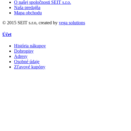
O našej spoločnosti SEIT s.r.o.
Naša predajňa
Mapa obchodu
© 2015 SEIT s.r.o, created by
vega solutions
Účet
História nákupov
Dobropisy
Adresy
Osobné údaje
Zľavové kupóny