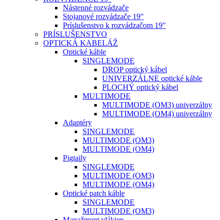
Nástenné rozvádzače
Stojanové rozvádzače 19"
Príslušenstvo k rozvádzačom 19"
PRÍSLUŠENSTVO
OPTICKÁ KABELÁŽ
Optické káble
SINGLEMODE
DROP optický kábel
UNIVERZÁLNE optické káble
PLOCHÝ optický kábel
MULTIMODE
MULTIMODE (OM3) univerzálny
MULTIMODE (OM4) univerzálny
Adaptéry
SINGLEMODE
MULTIMODE (OM3)
MULTIMODE (OM4)
Pigtaily
SINGLEMODE
MULTIMODE (OM3)
MULTIMODE (OM4)
Optické patch káble
SINGLEMODE
MULTIMODE (OM3)
Manažment vlákien