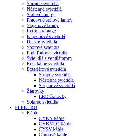
Stropné svietidlá
Nástenné svietidlá
Stolové lampy
Pracovné stolové lampy
Stojanové lampy
Retro a vintage
Kúpelňové svietidlá
Detské svietidlá
Spotové svietidlá
Podhľadové svietidlá
Svietidlá s ventilátorom
Rustikálne svietidlá
Exteriérové svietidlá
Stropné svietidlá
Nástenné svietidlá
Stojanové svietidlá
Žiarovky
LED žiarovky
Solárne svietidlá
ELEKTRO
Káble
CYKY káble
CYKYLO káble
CYSY káble
Gumové káble