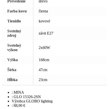
Prevedenie
drevo
Farba kovu
čierna
Tienidlo
kovové
Svetelný
závit E27
zdroj
Svetelný
2x60W
výkon
Výška
168cm
Šírka
47cm
Hĺbka
23cm
:
MINA
:
GLO 15326-2SN
Výrobca
GLOBO lighting
:
88,90
€