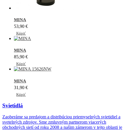
MINA
53,90 €
Kúpiť
MINA
85,90 €
Kúpiť
MINA
31,90 €
Kúpiť
Svietidlá
Zaoberáme sa predajom a distribúciou priemyselných svietidiel a
svetelných zdrojov. Sme zmluvným partnerom viacerých
obchodných sietí od roku 2008 a našim zámerom v tejto oblasti je