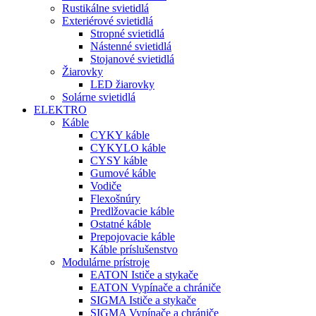
Rustikálne svietidlá
Exteriérové svietidlá
Stropné svietidlá
Nástenné svietidlá
Stojanové svietidlá
Žiarovky
LED žiarovky
Solárne svietidlá
ELEKTRO
Káble
CYKY káble
CYKYLO káble
CYSY káble
Gumové káble
Vodiče
Flexošnúry
Predlžovacie káble
Ostatné káble
Prepojovacie káble
Káble príslušenstvo
Modulárne prístroje
EATON Ističe a stykače
EATON Vypínače a chrániče
SIGMA Ističe a stykače
SIGMA Vypínače a chrániče