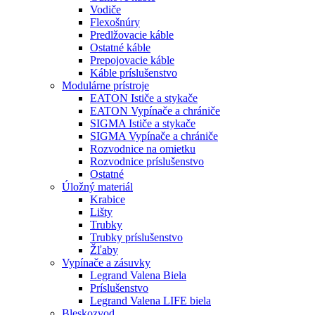
Vodiče
Flexošnúry
Predlžovacie káble
Ostatné káble
Prepojovacie káble
Káble príslušenstvo
Modulárne prístroje
EATON Ističe a stykače
EATON Vypínače a chrániče
SIGMA Ističe a stykače
SIGMA Vypínače a chrániče
Rozvodnice na omietku
Rozvodnice príslušenstvo
Ostatné
Úložný materiál
Krabice
Lišty
Trubky
Trubky príslušenstvo
Žľaby
Vypínače a zásuvky
Legrand Valena Biela
Príslušenstvo
Legrand Valena LIFE biela
Bleskozvod