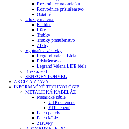
Rozvodnice na omietku
Rozvodnice príslušenstvo
Ostatné
Úložný materiál
Krabice
Lišty
Trubky
Trubky príslušenstvo
Žľaby
Vypínače a zásuvky
Legrand Valena Biela
Príslušenstvo
Legrand Valena LIFE biela
Bleskozvod
SENZORY POHYBU
AKCIE A ZĽAVY
INFORMAČNÉ TECHNOLÓGIE
METALICKÁ KABELÁŽ
Metalické káble
UTP netienené
FTP tienené
Patch panely
Patch káble
Zásuvky
ROZVÁDZAČE 19"