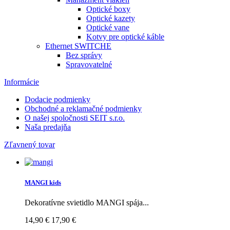
Optické boxy
Optické kazety
Optické vane
Kotvy pre optické káble
Ethernet SWITCHE
Bez správy
Spravovatelné
Informácie
Dodacie podmienky
Obchodné a reklamačné podmienky
O našej spoločnosti SEIT s.r.o.
Naša predajňa
Zľavnený tovar
MANGI kids
Dekoratívne svietidlo MANGI spája...
14,90 €
17,90 €